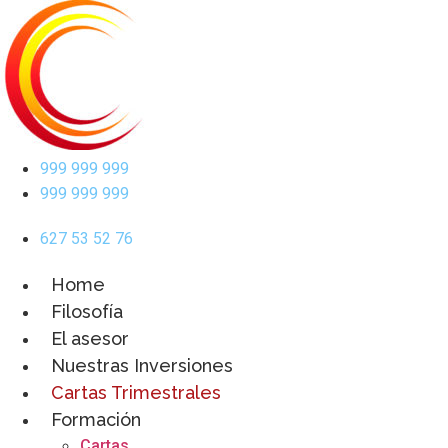
Ir
al
contenido
999 999 999
999 999 999
627 53 52 76
Home
Filosofía
El asesor
Nuestras Inversiones
Cartas Trimestrales
Formación
Cartas